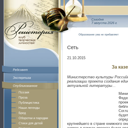
Сегодня
7 августа 2026 г.
Образование ума не прибавляет
Сеть
21.10.2015
За каз
Редсовет
Министерство культуры Российс
Экспертиза
реализации проекта создания еди
актуальной литературы...
Опубликованное
Поэзия
Мини
Феде
Проза
прое
Публицистика
библ
Наши легенды
Согл
Бред
буде
Оборотки и пародии
опре
крупнейшего в стране книжного о
Стихи для детей
запрос в рамках проекта будет оп