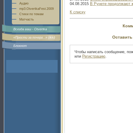
04.08.2015
В Рунете продолжают ж
Аудио
mp3.OtvertkaFest.2009
К списку
Стихи по темам
Матчасть
Комм
Всегда ваш - Otvertka
Оставить
«Прости за почерг...» (ikki)
Блокнот
Чтобы написать сообщение, по
или
Регистрацию
.