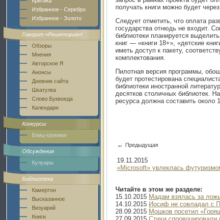
Критика
получать книги можно будет чере
Избранное - Серебро
Избранное - Золото
Следует отметить, что оплата раз
государства отнюдь не входит. С
Говорит «Решетория»!
библиотеки планируется выделить
книг — «книги 18+», «детские книг
Обзоры
иметь доступ к пакету, соответ
Мнения
комплектования.
Авторское Я
Пилотная версия программы, обош
Анонсы
будет протестирована специалист
Дневник сайта
библиотеки иностранной литерату
Шкатулка
десятков столичных библиотек. Н
Слово Буквоеда
ресурса должна составить около 
Календари
Конкурсы
Блиц-хроники
←
Предыдущая
Обсуждения
19.11.2015
Кулуары
«Microsoft» увлеклась футуризмо
Библиотека
Читайте в этом же разделе:
Камертон
15.10.2015
Мадам взялась за лож
Высказанное
14.10.2015
Иосиф не совладал с 
Визуарий
28.09.2015
Мошков посетил «Горя
Книги
27.09.2015
Стихи спровоцировали 