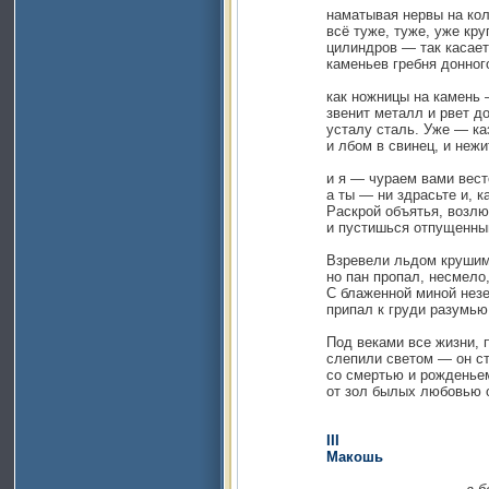
наматывая нервы на кол
всё туже, туже, уже круг 
цилиндров — так касается
каменьев гребня донного 
как ножницы на камень — т
звенит металл и рвет до з
усталу сталь. Уже — каза
и лбом в свинец, и нежить
и я — чураем вами весто
а ты — ни здрасьте и, как в
Раскрой объятья, возлюби,
и пустишься отпущенный 
Взревели льдом крушимые
но пан пропал, несмело, ж
С блаженной миной неземн
припал к груди разумью во
Под веками все жизни, пр
слепили светом — он сто
со смертью и рожденьем 
от зол былых любовью от
III
Макошь