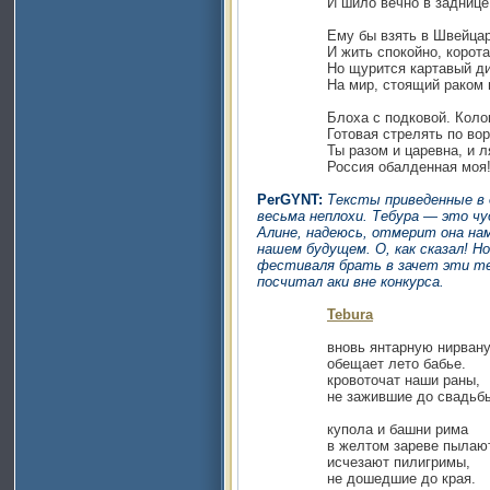
И шило вечно в заднице з
Ему бы взять в Швейцарию
И жить спокойно, коротая
Но щурится картавый диа
На мир, стоящий раком пе
Блоха с подковой. Колокол
Готовая стрелять по вороб
Ты разом и царевна, и ля
Россия обалденная моя
PerGYNT:
Тексты приведенные в
весьма неплохи. Тебура — это чу
Алине, надеюсь, отмерит она на
нашем будущем. О, как сказал! Н
фестиваля брать в зачет эти те
посчитал аки вне конкурса.
Tebura
вновь янтарную нирван
обещает лето бабье.
кровоточат наши раны,
не зажившие до свадьбы
купола и башни рима
в желтом зареве пылают
исчезают пилигримы,
не дошедшие до края.