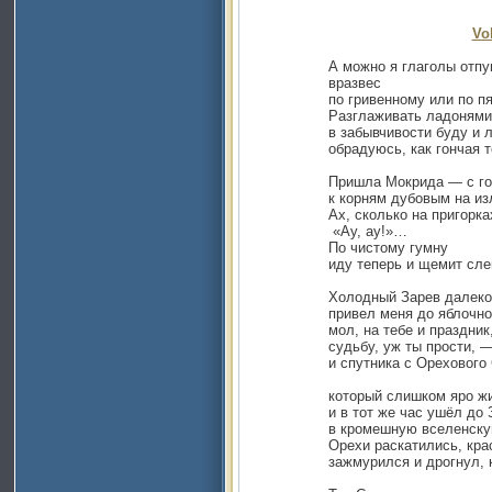
Vo
А можно я глаголы отпу
вразвес
по гривенному или по пят
Разглаживать ладонями с
в забывчивости буду и л
обрадуюсь, как гончая те
Пришла Мокрида — с голо
к корням дубовым на изле
Ах, сколько на пригорках 
«Ау, ау!»…
По чистому гумну
иду теперь и щемит слева 
Холодный Зарев далеко не
привел меня до яблочного
мол, на тебе и праздник, и
судьбу, уж ты прости, — на
и спутника с Орехового С
который слишком яро жил
и в тот же час ушёл до З
в кромешную вселенскую 
Орехи раскатились, крас
зажмурился и дрогнул, как