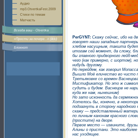
Аудио
mp3.OtvertkaFest.2009
Стихи по темам
Матчасть
Всегда ваш - Otvertka
PerGYNT:
Скажу сейчас, ибо на дв
«Прости за почерг...» (ikki)
говорят наши западные партнеры
хлебом насущным, такшта будет
Блокнот
итогам сей момент, да сложу, бл
бы главного придворного лейб-м
чего (как примерно, с шортом), н
нибудь другому.
Но перейдем, как говорил Мопасса
Вышло Моё еличество во чисто по
Третьяковке со времен Васнецова
Мистификатор. Но это ж символи
судить и будем. Васнецов не нар
куда же нам, нынешним)
Но зато исконность да сермяжно
Хотелось бы, конечно, в некотор
подзагнуть в сторону народного 
скажу — представленный материа
по личным канонам красного слов
(простите) на дворе.
Первое место — извините, друзья
Алины о пристани. Это наиболее 
нас уходящее.