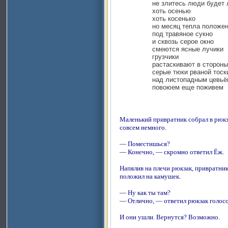
не злитесь люди будет л
хоть осенью
хоть косенько
но месяц тепла положе
под травяное сукно
и сквозь серое окно
смеются ясные лучики
грузчики
растаскивают в стороны
серые тюки рваной тоск
над листопадным цевьё
повоюем еще поживем
Маленький привратник собрал в рюкз
совсем немного.
— Поместишься?
— Конечно, — скромно ответил Ёж.
Напялив на плечи рюкзак, привратник 
положил на камушек.
— Ну как ты там?
— Отлично, — ответил рюкзак голос
И они ушли. Вернутся? Возможно.