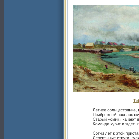
Te
Летнее солнцестояние, в ма
Прибрежный поселок окутан
Старый «омик» качают волны
Команда курит и ждет, карт
Сотни лет к этой пристани 
Деревянные струги, гудящ