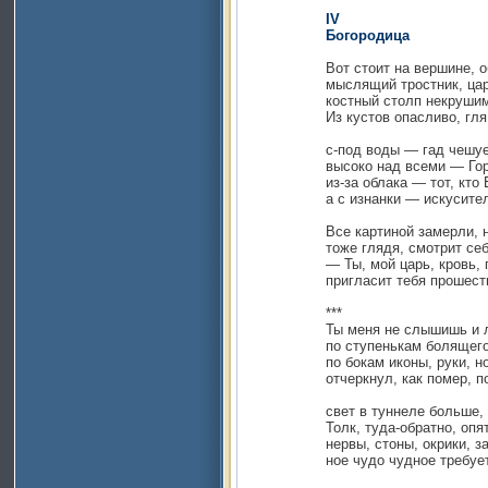
IV
Богородица
Вот стоит на вершине, обла
мыслящий тростник, царь, в
костный столп некрушимый, 
Из кустов опасливо, гля, тв
с-под воды — гад чешуей игр
высоко над всеми — Гор раск
из-за облака — тот, кто Един
а с изнанки — искуситель, о
Все картиной замерли, на н
тоже глядя, смотрит себя во
— Ты, мой царь, кровь, гений
пригласит тебя прошествова
***
Ты меня не слышишь и лет
по ступенькам болящего н
по бокам иконы, руки, ноги
отчеркнул, как помер, по к
свет в туннеле больше, шир
Толк, туда-обратно, опять 
нервы, стоны, окрики, задв
ное чудо чудное требует: н