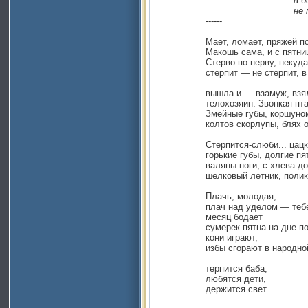
в беспределах пр
не по-женски не
------
Мает, ломает, пряжей по бе
Макошь сама, и с пятницы в 
Стерво по нерву, некуда дев
стерпит — не стерпит, в дом
вышла и — взамуж, взяли — 
телохозяин. Звонкая птаха 
Змейные губы, коршуном гла
колтов скорлупы, блях ожер
Стерпится-слюби... цацкатьс
горькие губы, долгие пятни
валяны ноги, с хлева до печ
шелковый летник, полики-пл
Плачь, молодая,
плач над уделом — тебе 
месяц бодает
сумерек пятна на дне по
кони играют,
избы сгорают в народной 
терпится баба,
любятся дети,
держится свет.