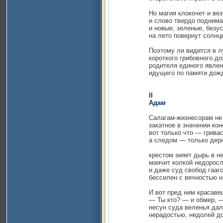
Но магия клокочет и везув
и слово твердо поднимает
и новые, зеленые, безус
на лето повернут солнцев
Поэтому ли видится в лу
короткого грибовного до
родителя единого явлени
идущего по памяти дожд
II
Адам
Салагам-жизнесорам не п
закатное в значении кон
вот только что — гривасты
а следом — только дерна 
крестом зияет дырь в неви
маячит колкой недорослью
и даже суд свобод гаагск
бессилен с вечностью на
И вот пред ним красавец бр
— Ты кто? — и обмер, — я, 
несун суда веленья дальн
нерадостью, недолей дог