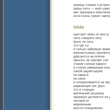
напишу стишок о встречн
бабье лето — мой соавто
миг признанья обеспечен
если осень грянет завтр
Volcha
шастают бабы по мосту
лета говорите нету
было ли лето
это где ты
и только зайковые приве
межлистьевых просвето
дёргаются на плитке
прыгать не хватает сил
этакие сонные караси
и слегка замерзшая кош
лапой шкряб-шкряб
по карасю
не хасю
и отворачивается на зву
шаркающих ног двух
это в сланцах
маленький засранец
прикинул дотянется ли до
неспроста
мороженым
мысли отморожены