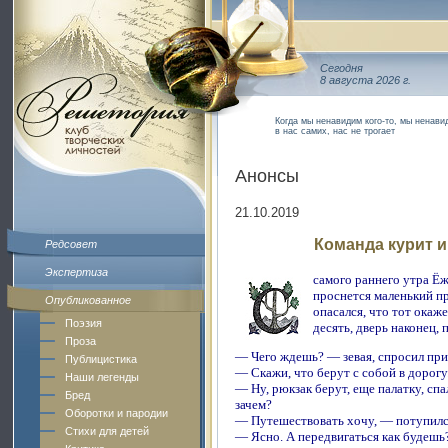
Сегодня
8 августа 2026 г.
Когда мы ненавидим кого-то, мы ненавид
в нас самих, нас не трогает
Анонсы
21.10.2019
Команда курит и
Редсовет
Экспертиза
самого раннего утра Ёж
проснется маленький пр
Опубликованное
опасался, что тот окаже
Поэзия
десять, дверь наконец,
Проза
— Чего ждешь? — зевая, спросил при
Публицистика
— Скажи, что берут с собой в дорогу
Наши легенды
— Ну, рюкзак берут, еще палатку, спа
Бред
зачем?
Оборотки и пародии
— Путешествовать хочу, — потупилс
Стихи для детей
— Ясно. А передвигаться как будешь