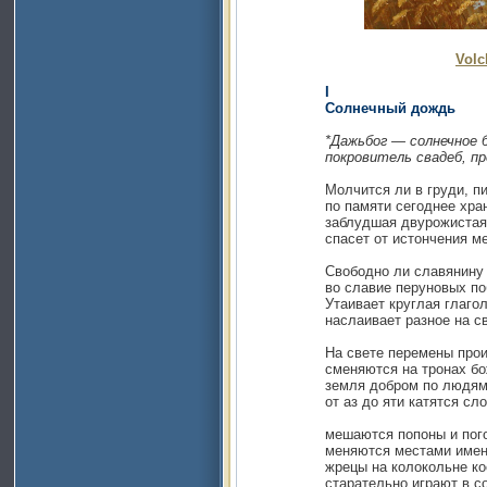
Volc
I
Солнечный дождь
*Дажьбог — солнечное 
покровитель свадеб, предок 
Молчится ли в груди, пиши,
по памяти сегоднее хран
заблудшая двурожистая 
спасет от истончения ме
Свободно ли славянину гл
во славие перуновых по
Утаивает круглая глаголи
наслаивает разное на св
На свете перемены происх
сменяются на тронах бож
земля добром по людям хо
от аз до яти катятся сло
мешаются попоны и погон
меняются местами имен
жрецы на колокольне кос
старательно играют в сот