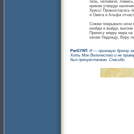
лезь, человече, ломись, отк
криком утверди наличие «те
Хрясь! Провозгласись безз
я Омега и Альфа отчасти ча
Сожми покрывало ночи в кул
изойди и выйди, выгони метл
Принесу мирру мира на ладо
качаю Надежду, Веру ли Лю
PerGYNT:
И — призовую бронзу з
Хоть Мое Величество и не приве
был прочувствован. Спасибо.