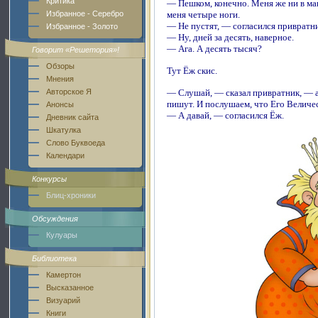
Критика
— Пешком, конечно. Меня же ни в маши
меня четыре ноги.
Избранное - Серебро
— Не пустят, — согласился привратн
Избранное - Золото
— Ну, дней за десять, наверное.
— Ага. А десять тысяч?
Говорит «Решетория»!
Обзоры
Тут Ёж скис.
Мнения
— Слушай, — сказал привратник, — а
Авторское Я
пишут. И послушаем, что Его Величес
Анонсы
— А давай, — согласился Ёж.
Дневник сайта
Шкатулка
Слово Буквоеда
Календари
Конкурсы
Блиц-хроники
Обсуждения
Кулуары
Библиотека
Камертон
Высказанное
Визуарий
Книги