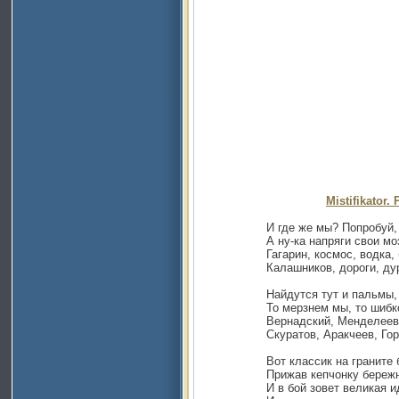
Mistifikator
И где же мы? Попробуй, уг
А ну-ка напряги свои мозг
Гагарин, космос, водка, б
Калашников, дороги, дур
Найдутся тут и пальмы, и
То мерзнем мы, то шибко 
Вернадский, Менделеев, Л
Скуратов, Аракчеев, Горб
Вот классик на граните бр
Прижав кепчонку бережно 
И в бой зовет великая ид