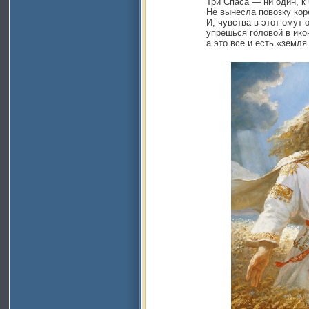
Три Спаса — ни один, к чер
Не вынесла повозку коре
И, чувства в этот омут ок
упрешься головой в икон
а это все и есть «земля р