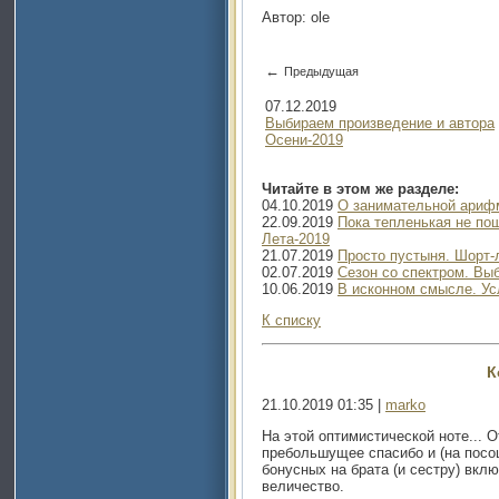
Автор: ole
←
Предыдущая
07.12.2019
Выбираем произведение и автора
Осени-2019
Читайте в этом же разделе:
04.10.2019
О занимательной арифм
22.09.2019
Пока тепленькая не по
Лета-2019
21.07.2019
Просто пустыня. Шорт-
02.07.2019
Сезон со спектром. Вы
10.06.2019
В исконном смысле. Ус
К списку
К
21.10.2019 01:35 |
marko
На этой оптимистической ноте... 
пребольшущее спасибо и (на посо
бонусных на брата (и сестру) вкл
величество.