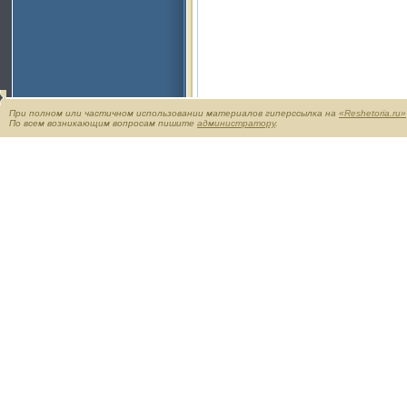
При полном или частичном использовании материалов гиперссылка на
«Reshetoria.ru»
По всем возникающим вопросам пишите
администратору
.