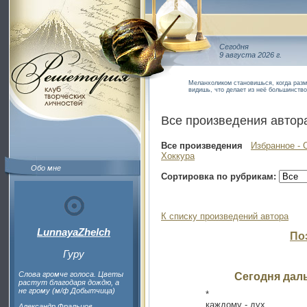
Сегодня
9 августа 2026 г.
Меланхоликом становишься, когда разм
видишь, что делает из неё большинств
Все произведения автор
Все произведения
Избранное - 
Хоккура
Обо мне
Сортировка по рубрикам:
К списку произведений автора
LunnayaZhelch
По
Гуру
Слова громче голоса. Цветы
Сегодня даль
растут благодаря дождю, а
не грому (м/ф Добытчица)
*
каждому - дух
Александр Фральцов