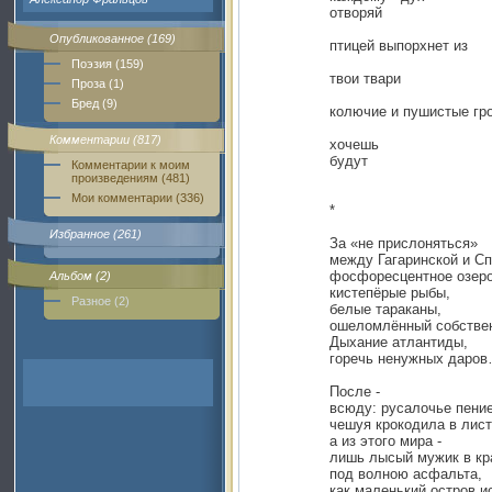
отворяй
Опубликованное (169)
птицей выпорхнет из
Поэзия (159)
твои твари
Проза (1)
Бред (9)
колючие и пушистые гр
Комментарии (817)
хочешь
будут
Комментарии к моим
произведениям (481)
Мои комментарии (336)
*
Избранное (261)
За «не прислоняться»
между Гагаринской и Сп
фосфоресцентное озеро
Альбом (2)
кистепёрые рыбы,
Разное (2)
белые тараканы,
ошеломлённый собствен
Дыхание атлантиды,
горечь ненужных даро
После -
всюду: русалочье пение
чешуя крокодила в лист
а из этого мира -
лишь лысый мужик в к
под волною асфальта,
как маленький остров и