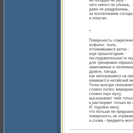
не попадая ни разу -
зато никого не убьешь,
даже не раздразнишь,
за исключением соседа
и попугая.
*
Поверхность спиритиче
асфальт, пыль,
отломившиеся ветки -
ещё прошлогодние -
последовательности ок
для тренировки образн
замечаемые и лелеемы
дракон, пагода,
как наткнувшаяся на пр
извивается китайский м
Точка выхода связывает
словно полюс меридиа
словно паук муху,
высказывает тебя толь
и растворяет только во
И, подобно мечу,
что больше не предназн
поверхность не отражае
а слова - предмета мол