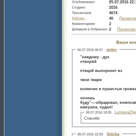
05.07.2016 22:
Опубликовано:
2016
Создано:
4074
Просмотров:
40
Посмотр
Рейтинг..
:
2
Комментариев:
2
Посмотре
Добавили в Избранное:
Ваши ко
mitro
06.07.2016 06:57
"каждому - дух
отворяй
птицей выпорхнет из
твои твари
колючие и пушистые громк
хочешь
буду"----обрадовал, композ
камушка, чудно!
LunnayaZhe
08.07.2016 18:05
Спасибо
Volcha
06.07.2016 22:59