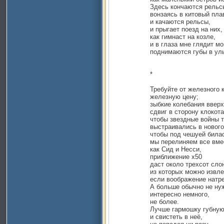
Здесь кончаются рельс
вонзаясь в китовый пла
и качаются рельсы,
и прыгает поезд на них,
как гимнаст на козле,
и в глаза мне глядит мо
поднимаются губы в ул
*
Требуйте от железного 
железную цену;
зыбкие колебания вверх
сдвиг в сторону клокота
чтобы звездные войны т
выстраивались в нового
чтобы под чешуей билас
мы перелиняем все вме
как Сид и Несси,
приближение х50
даст около трехсот сло
из которых можно извле
если воображение натре
А больше обычно не ну
интересно немного,
не более.
Лучше гармошку губную
и свистеть в неё,