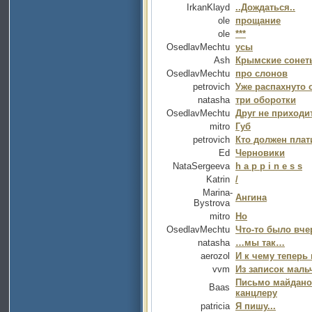
IrkanKlayd
..Дождаться..
ole
прощание
ole
***
OsedlavMechtu
усы
Ash
Крымские сонет
OsedlavMechtu
про слонов
petrovich
Уже распахнуто 
natasha
три оборотки
OsedlavMechtu
Друг не приходит
mitro
Губ
petrovich
Кто должен плат
Ed
Черновики
NataSergeeva
h a p p i n e s s
Katrin
/
Marina-
Ангина
Bystrova
mitro
Но
OsedlavMechtu
Что-то было вчер
natasha
…мы так…
aerozol
И к чему теперь 
vvm
Из записок мал
Письмо майдано
Baas
канцлеру
patricia
Я пишу...