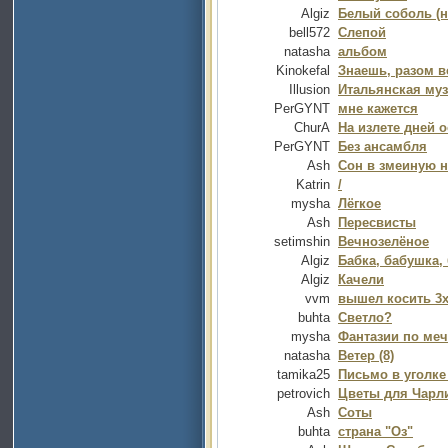
Algiz
Белый соболь (н
bell572
Слепой
natasha
альбом
Kinokefal
Знаешь, разом в
Illusion
Итальянская му
PerGYNT
мне кажется
ChurA
На излете дней о
PerGYNT
Без ансамбля
Ash
Сон в змеиную 
Katrin
/
mysha
Лёгкое
Ash
Пересвисты
setimshin
Вечнозелёное
Algiz
Бабка, бабушка, 
Algiz
Качели
vvm
вышел косить 3х
buhta
Светло?
mysha
Фантазии по меч
natasha
Ветер (8)
tamika25
Письмо в уголке
petrovich
Цветы для Чарл
Ash
Соты
buhta
страна "Оз"