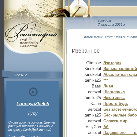
Сегодня
7 августа 2026 г.
Любая подпись хочет, чтобы ее считал
Избранное
Glimpse
Эзотерик
Kinokefal
Ванька холостой
Kinokefal
Абсолютная слы
Обо мне
tamika25
***
Baas
Лиан
aerozol
Шагалочка
tamika25
Накатило...
LunnayaZhelch
Katrin
Просто будь
aerozol
Без застенчивого
Гуру
tamika25
Бескрылые бабо
aerozol
Сложен мир...
Слова громче голоса. Цветы
растут благодаря дождю, а
MillyGun
Ай
не грому (м/ф Добытчица)
aerozol
Падающего — то
Александр Фральцов