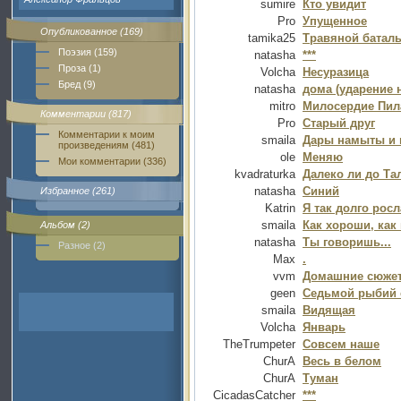
sumire
Кто увидит
Pro
Упущенное
Опубликованное (169)
tamika25
Травяной батал
Поэзия (159)
natasha
***
Проза (1)
Volcha
Несуразица
Бред (9)
natasha
дома (ударение н
mitro
Милосердие Пила
Комментарии (817)
Pro
Старый друг
Комментарии к моим
smaila
Дары намыты и 
произведениям (481)
ole
Меняю
Мои комментарии (336)
kvadraturka
Далеко ли до Та
natasha
Синий
Избранное (261)
Katrin
Я так долго росл
smaila
Как хороши, как
Альбом (2)
natasha
Ты говоришь...
Разное (2)
Max
.
vvm
Домашние сюжет
geen
Седьмой рыбий 
smaila
Видящая
Volcha
Январь
TheTrumpeter
Совсем наше
ChurA
Весь в белом
ChurA
Туман
CicadasCatcher
***