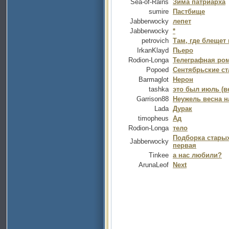
Sea-of-Rains
Зима патриарха
sumire
Пастбище
Jabberwocky
лепет
Jabberwocky
*
petrovich
Там, где блещет 
IrkanKlayd
Пьеро
Rodion-Longa
Телеграфная ро
Popoed
Сентябрьские с
Barmaglot
Нерон
tashka
это был июль (в
Garrison88
Неужель весна на
Lada
Дурак
timopheus
Ад
Rodion-Longa
тело
Подборка старых 
Jabberwocky
первая
Tinkee
а нас любили?
ArunaLeof
Next