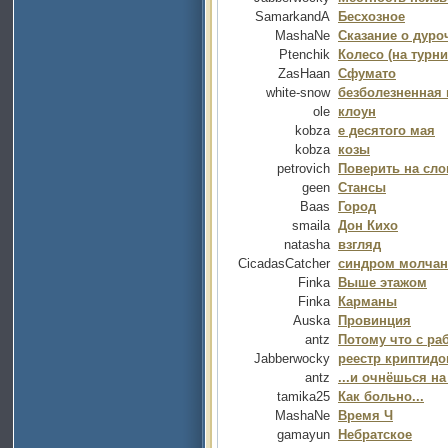
SamarkandA
Бесхозное
MashaNe
Сказание о дуро
Ptenchik
Колесо (на турни
ZasHaan
Сфумато
white-snow
безболезненная
ole
клоун
kobza
е десятого мая
kobza
козы
petrovich
Поверить на сло
geen
Стансы
Baas
Город
smaila
Дон Кихо
natasha
взгляд
CicadasCatcher
синдром молча
Finka
Выше этажом
Finka
Карманы
Auska
Провинция
antz
Потому что с ра
Jabberwocky
реестр криптидо
antz
...и очнёшься н
tamika25
Как больно...
MashaNe
Время Ч
gamayun
Небратское