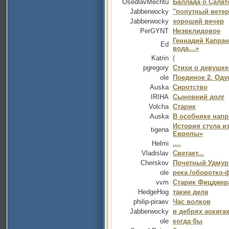
OsedlavMechtu
Баллада о Салат
Jabberwocky
"попутный ветер
Jabberwocky
хороший вечер
PerGYNT
Неэвклидовое
Геннадий Капран
Ed
вода…»
Katrin
/
pgregory
Стихи о девушке
ole
Поединок 2. Оду
Auska
Cиротство
IRIHA
Сыновний долг
Volcha
Старик
Auska
В особняке напр
История стула и
tigena
Европы»
Helmi
....
Vladislav
Светает...
Cherskov
Почетный Удмур
ole
река /оборотко-ф
vvm
Старик Фицджер
HedgeHog
такие дела
philip-piraev
Час волков
Jabberwocky
в дебрях аокига
ole
когда бы