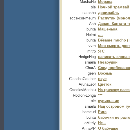
MashaNe
Морана
ole
Ночной трамвай
natasha
дирижабль
ecce-cor-meum
Распутин (монол
Ash
Даная. Кантата 
buhta
Машенька
Helmi
....
buhta
Bésame mucho ( г
vvm
Моя смерть дост
mitro
Я С.
HedgeHog
написать слова 
smaila
Незабудки
ChurA
След пробежавше
geen
Восемь
CicadasCatcher
вкус
ArunaLeof
Цветок
OsedlavMechtu
На грязюку расс
Rodion-Longa
***
ole
курильщик
smaila
Над островом гус
baracud
Рига
buhta
бабочки не разг
oMitriy
Не...
ArinaPP
О бабушке