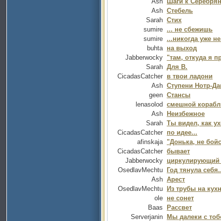
Ash
Шаги к Серебрян
Ash
Стебель
Sarah
Стих
sumire
... не сбежишь
sumire
...никогда уже не.
buhta
на выход
Jabberwocky
"там, откуда я п
Sarah
Для В.
CicadasCatcher
в твои ладони
Ash
Ступени Нотр-Д
geen
Стансы
lenasolod
смешной корабли
Ash
Неизбежное
Sarah
Ты видел, как ух
CicadasCatcher
по идее...
afinskaja
"Донька, не бойс
CicadasCatcher
бывает
Jabberwocky
циркулирующий 
OsedlavMechtu
Год тянула себя..
Ash
Арест
OsedlavMechtu
Из трубы на кухн
ole
не сонет
Baas
Рассвет
Serverjanin
Мы далеки с тоб