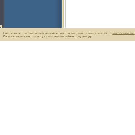
При полном или частичном использовании материалов гиперссылка на
«Reshetoria.ru»
По всем возникающим вопросам пишите
администратору
.