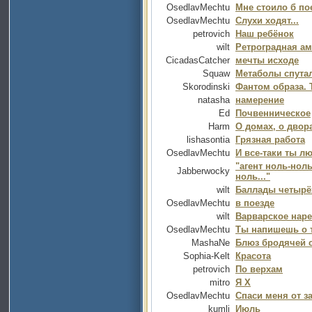
OsedlavMechtu
Мне стоило б по
OsedlavMechtu
Слухи ходят...
petrovich
Наш ребёнок
wilt
Ретроградная а
CicadasCatcher
мечты исходе
Squaw
Метаболы спутал
Skorodinski
Фантом образа.
natasha
намерение
Ed
Почвенническое
Harm
О домах, о двора
lishasontia
Грязная работа
OsedlavMechtu
И все-таки ты лю
"агент ноль-нол
Jabberwocky
ноль..."
wilt
Баллады четырё
OsedlavMechtu
в поезде
wilt
Варварское нар
OsedlavMechtu
Ты напишешь о то
MashaNe
Блюз бродячей 
Sophia-Kelt
Красота
petrovich
По верхам
mitro
Я Х
OsedlavMechtu
Спаси меня от за
kumli
Июль