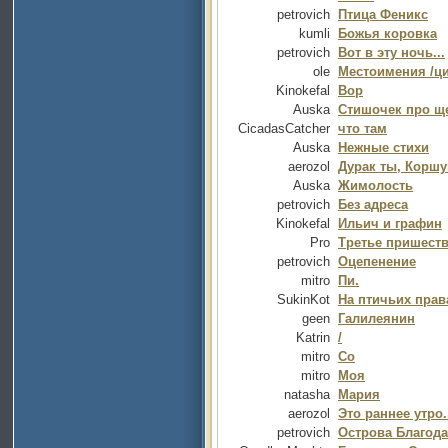
petrovich
Птица Феникс
kumli
Божья коровка
petrovich
Вот в эту ночь...
ole
Местоимения /ци
Kinokefal
Вор
Auska
Стишочек про щ
CicadasCatcher
что там
Auska
Нежные стихи
aerozol
Дурак ты, Коршу
Auska
Жимолость
petrovich
Без адреса
Kinokefal
Ильич и графин
Pro
Третье пришест
petrovich
Оцепенение
mitro
Пи.
SukinKot
На птичьих прав
geen
Галилеянин
Katrin
/
mitro
Со
mitro
Моя
natasha
Мария
aerozol
Это раннее утро.
petrovich
Острова Благод