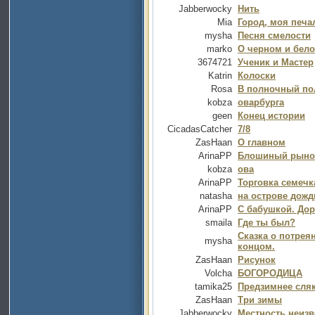
Jabberwocky
Нить
Mia
Город, моя печа
mysha
Песня смелости
marko
О черном и бело
3674721
Ученик и Мастер
Katrin
Колоски
Rosa
В полночный по
kobza
оварбурга
geen
Конец истории
CicadasCatcher
7/8
ZasHaan
О главном
ArinaPP
Блошиный рыно
kobza
ова
ArinaPP
Торговка семеч
natasha
на острове дожди
ArinaPP
С бабушкой. Дор
smaila
Где ты был?
Сказка о потре
mysha
концом.
ZasHaan
Рисунок
Volcha
БОГОРОДИЦА
tamika25
Предзимнее сля
ZasHaan
Три зимы
Jabberwocky
Местность неизв