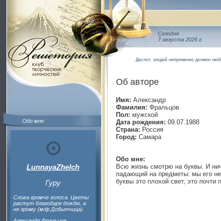
Сегодня
7 августа 2026 г.
Деспот, злодей непременно должен люб
Об авторе
Имя:
Александр
Фамилия:
Фральцов
Пол:
мужской
Обо мне
Дата рождения:
09.07.1988
Страна:
Россия
Город:
Самара
Обо мне:
LunnayaZhelch
Всю жизнь смотрю на буквы. И ниче
падающий на предметы: мы его не
буквы это плохой свет, это почти 
Гуру
Слова громче голоса. Цветы
растут благодаря дождю, а
не грому (м/ф Добытчица)
Александр Фральцов