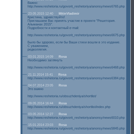
Важно:
http://www.reshetoria.ru/govorit_reshetoriya/anonsy/news6765.php
23.05.2015 12:40
MitinVladimir
Кристина, здравствуйте!
Приглашаем Вас принять участие в проекте "Решетория.
Альманах 2015".
Подробности и контактный e-mail:
http://www.reshetoria.ru/govorit_reshetoriya/anonsy/news6675.php
Было бы здорово, если бы Ваши стихи вошли в это издание.
С уважением,
редколлегия.
03.01.2015 14:09
Rosa
Необходимо заглянуть
http://www.reshetoria.ru/govorit_reshetoriya/anonsy/news6468.php
21.11.2014 15:41
Rosa
http://www.reshetoria.ru/govorit_reshetoriya/anonsy/news6384.php
04.07.2014 23:05
Rosa
Это важно
http://www.reshetoria.ru/obsuzhdeniya/shortlist/
09.05.2014 16:44
Rosa
http://www.reshetoria.ru/obsuzhdeniya/shortlist/index.php
03.05.2014 12:27
Rosa
http://www.reshetoria.ru/govorit_reshetoriya/anonsy/news6010.php
15.01.2014 23:03
Rosa
http://www.reshetoria.ru/govorit_reshetoriya/anonsy/news5845.php