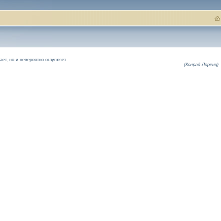
ает, но и невероятно оглупляет
(Конрад Лоренц)