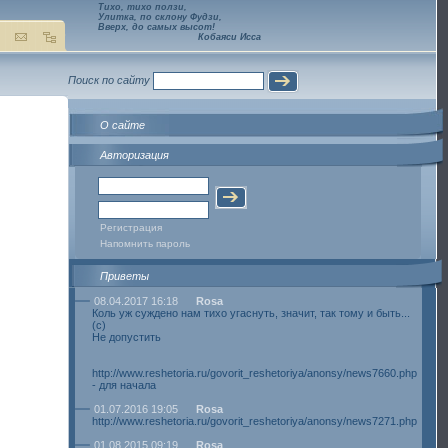
Тихо, тихо ползи,
Улитка, по склону Фудзи,
Вверх, до самых высот!
Кобаяси Исса
Поиск по сайту
О сайте
Авторизация
Регистрация
Напомнить пароль
Приветы
08.04.2017 16:18
Rosa
Коль уж суждено нам тихо угаснуть, значит, так тому и быть...
(с)
Не допустить
http://www.reshetoria.ru/govorit_reshetoriya/anonsy/news7660.php
- для начала
01.07.2016 19:05
Rosa
http://www.reshetoria.ru/govorit_reshetoriya/anonsy/news7271.php
01.08.2015 09:19
Rosa