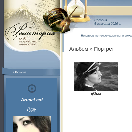
Сегодня
6 августа 2026 г.
Ненависть не только ослепляет и оглуш
Альбом » Портрет
Обо мне
дОма
ArunaLeof
Гуру