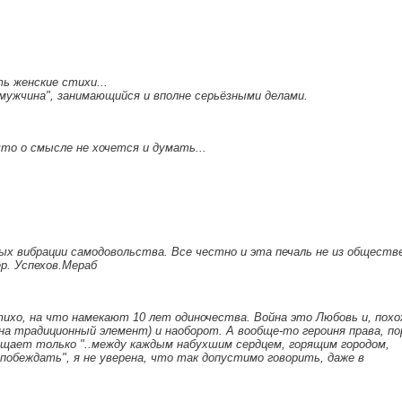
ь женские стихи...
 мужчина", занимающийся и вполне серьёзными делами.
что о смысле не хочется и думать...
ных вибрации самодовольства. Все честно и эта печаль не из обществ
р. Успехов.Мераб
ихо, на что намекают 10 лет одиночества. Война это Любовь и, похо
уна традиционный элемент) и наоборот. А вообще-то героиня права, по
ущает только "..между каждым набухшим сердцем, горящим городом,
побеждать", я не уверена, что так допустимо говорить, даже в