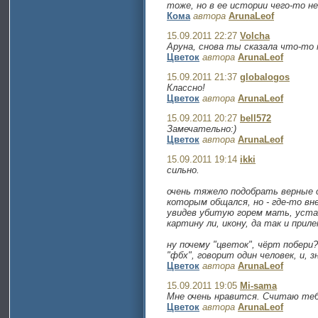
тоже, но в ее истории чего-то 
Кома
автора
ArunaLeof
15.09.2011 22:27
Volcha
Аруна, снова ты сказала что-то 
Цветок
автора
ArunaLeof
15.09.2011 21:37
globalogos
Классно!
Цветок
автора
ArunaLeof
15.09.2011 20:27
bell572
Замечательно:)
Цветок
автора
ArunaLeof
15.09.2011 19:14
ikki
сильно.
очень тяжело подобрать верные сл
которым общался, но - где-то вн
увидев убитую горем мать, устав
картину ли, икону, да так и прил
ну почему "цветок", чёрт побери?
"фбх", говорит один человек, и, з
Цветок
автора
ArunaLeof
15.09.2011 19:05
Mi-sama
Мне очень нравится. Считаю теб
Цветок
автора
ArunaLeof