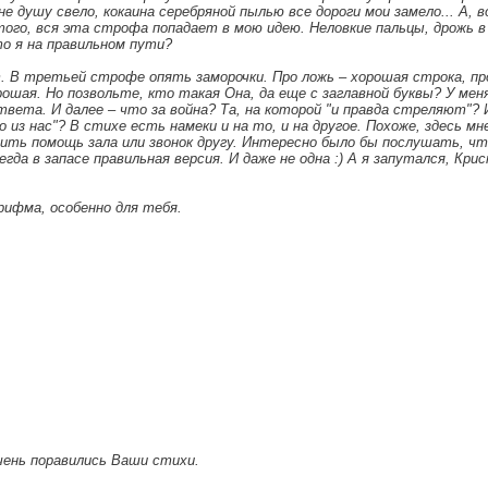
е душу свело, кокаина серебряной пылью все дороги мои замело... А, в
ого, вся эта строфа попадает в мою идею. Неловкие пальцы, дрожь в
тo я на правильном пути?
т. В третьей строфе опять заморочки. Про ложь – хорошая строка, пр
ошая. Но позвольте, кто такая Она, да еще с заглавной буквы? У мен
вета. И далее – что за война? Та, на которой "и правда стреляют"? 
 из нас"? В стихе есть намеки и на то, и на другое. Похоже, здесь мн
ить помощь зала или звонок другу. Интересно было бы послушать, ч
егда в запасе правильная версия. И даже не одна :) А я запутался, Кри
рифма, особенно для тебя.
очень поравились Ваши стихи.