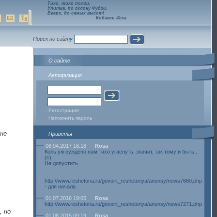
Тихо, тихо ползи,
Улитка, по склону Фудзи,
Вверх, до самых высот!
Кобаяси Исса
Поиск по сайту
О сайте
Авторизация
Регистрация
Напомнить пароль
 не
Приветы
,
08.04.2017 16:18
Rosa
Коль уж суждено нам тихо угаснуть, значит, так тому и быть...
(с)
Не допустить
http://www.reshetoria.ru/govorit_reshetoriya/anonsy/news7660.php
- для начала
01.07.2016 19:05
Rosa
http://www.reshetoria.ru/govorit_reshetoriya/anonsy/news7271.php
, но
01.08.2015 09:19
Rosa