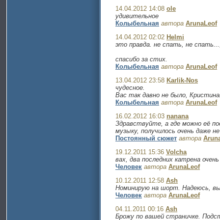
14.04.2012 14:08
ole
удивительное
Колыбельная
автора
ArunaLeof
14.04.2012 02:02
Helmi
это правда. не спать, не спать...
спасибо за стих.
Колыбельная
автора
ArunaLeof
13.04.2012 23:58
Karlik-Nos
чудесное.
Вас так давно не было, Кристина(
Колыбельная
автора
ArunaLeof
16.02.2012 16:03
nanana
Здравствуйте, а где можно её по
музыку, получилось очень даже не
Постоянный сюжет
автора
Arun
19.12.2011 15:36
Volcha
вах, два последних катрена очень
Человек
автора
ArunaLeof
10.12.2011 12:58
Ash
Номинирую на шорт. Надеюсь, вы
Человек
автора
ArunaLeof
04.11.2011 00:16
Ash
Брожу по вашей страничке. Подс