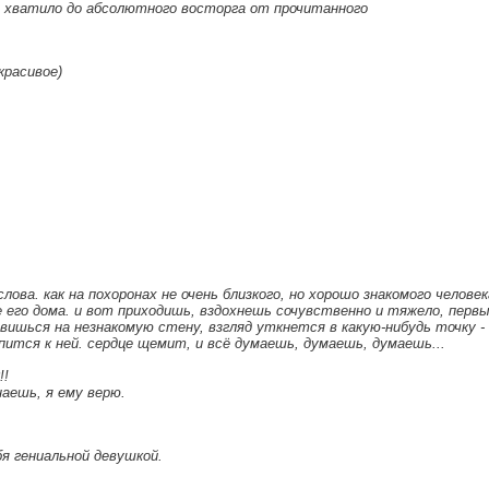
не хватило до абсолютного восторга от прочитанного
красивое)
ова. как на похоронах не очень близкого, но хорошо знакомого человек
е его дома. и вот приходишь, вздохнешь сочувственно и тяжело, первы
ишься на незнакомую стену, взгляд уткнется в какую-нибудь точку -
епится к ней. сердце щемит, и всё думаешь, думаешь, думаешь...
!!
наешь, я ему верю.
я гениальной девушкой.