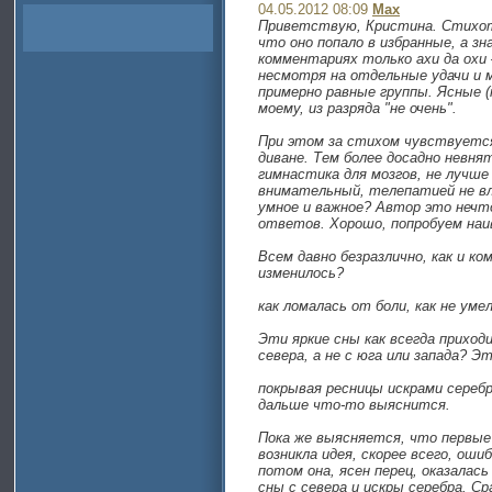
04.05.2012 08:09
Max
Приветствую, Кристина. Стихотв
что оно попало в избранные, а зн
комментариях только aхи да oхи 
несмотря на отдельные удачи и м
примерно равные группы. Ясные (н
моему, из разряда "не очень".
При этом за стихом чувствуется
диване. Тем более досадно невня
гимнастика для мозгов, не лучше
внимательный, телепатией не вла
умное и важное? Автор это нечто
ответов. Хорошо, попробуем наи
Всем давно безразлично, как и к
изменилось?
как ломалась от боли, как не ум
Эти яркие сны как всегда приходи
cевера, а не с юга или запада? 
покрывая ресницы искрами серебр
дальше что-то выяснится.
Пока же выясняется, что первые 
возникла идея, скорее всего, оши
потом она, ясен перец, оказалас
сны с севера и искры серебра. Ср