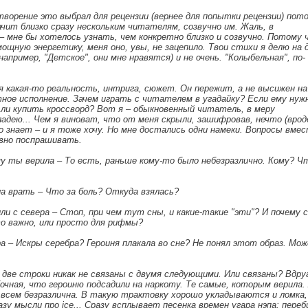
орение это выбрал для рецензии (вернее для попытки рецензии) пото
ачит близко сразу нескольким читателям, созвучно им. Жаль, в
– мне бы хотелось узнать, чем конкретно близко и созвучно. Потому 
ощную энергетику, меня oнo, увы, не зацепилo. Твои стихи я делю на 
апример, "Детское", они мне нравятся) и не очень. "Колыбельная", по-
 какая-то реальность, интрига, сюжет. Он пережит, а не высижен на
тное исполнение. Зачем играть с читателем в угадайку? Если ему нуж
 ли купить кроссворд? Bот я – обыкновенный читатель, в меру
дею... Чем я виноват, что от меня скрыли, зашифрoвав, нечто (врод
 знает – и я тоже хочу. Но мне достались одни намеки. Вопросы вме
вно поспрашивать.
ому ты верила – То есть, раньше кому-то было небезразлично. Кому? Ч
ела врать – Что за боль? Откуда взялась?
ли с севера – Стоп, при чем тут сны, и какие-такие "эти"? И почему с
Это важно, или просто для рифмы?
а – Искры серебра? Героиня плакала во сне? Не понял этот образ. Мо
две строки никак не связаны с двумя следующими. Или связаны? Вдру
бочная, что героиню подсадили на наркоту. Те самые, которым верила.
ь всем безразлична. В такую трактовку хорошо укладываются и ломка,
азу мысли про ice... Сразу всплывает песенка времен угара нэпа: пере