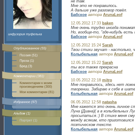
не там.
Мне это не понравилось.
А дальше уже разговор повёл.
Бабское
автора
ArunaLeof
12.05.2012 17:33
baken
Мне очень трудно иногда понимат
Но, вообще-то, "где-нибудь есть
инфузория туфелька
Бабское
автора
ArunaLeof
12.05.2012 15:24
Sarah
Опубликованное (55)
Твои стихи звучат - настолько, 
Колыбельная
автора
ArunaLeof
Поэзия (51)
Проза (1)
12.05.2012 15:22
Sarah
Бред (3)
ты все также прекрасна
Бабское
автора
ArunaLeof
Комментарии (381)
10.05.2012 22:18
mitro
Комментарии к моим
Мне понравилось, здесь нет лож
произведениям (300)
творении. Забираю к себе в шате
Мои комментарии (81)
Колыбельная
автора
ArunaLeof
06.05.2012 12:58
natasha
Избранное (97)
Мне кажется это очень личное ст
Луна (Диана)( а в колыбельных Л
Альбом (1)
просыпаться.:) В стихе меня см
между всяким, кто приготовился 
Портрет (1)
поэтическом тексте.
Колыбельная
автора
ArunaLeof