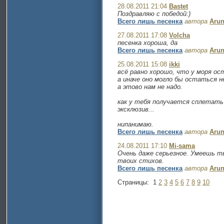
28.08.2011 21:04
Bastet
Поздравляю с победой:)
Всего лишь песенка
автора
Arun
27.08.2011 17:08
Volcha
песенка хороша, да
Всего лишь песенка
автора
Arun
25.08.2011 15:08
ikki
всё равно хорошо, что у моря ос
а иначе оно могло бы остаться 
а этово нам не надо.
как у тебя получается сплетать 
эксклюзив...
нипанимаю.
Всего лишь песенка
автора
Arun
24.08.2011 17:10
Mi-sama
Очень даже серьезное. Умеешь т
твоих стихов.
Всего лишь песенка
автора
Arun
Страницы:
1
2
3
4
5
6
7
8
9
10