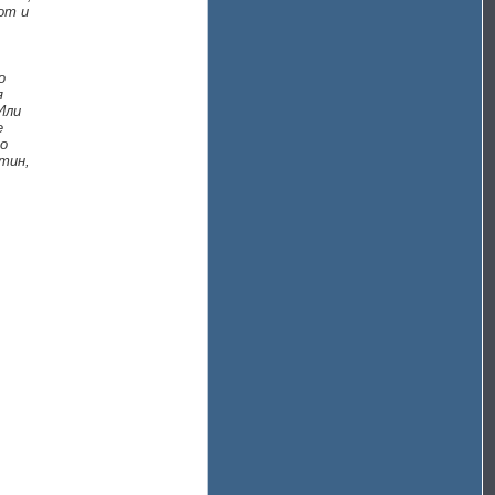
от и
о
я
Или
е
то
стин,