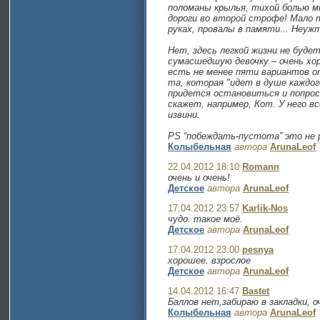
поломаны крылья, тихой болью мн
дороги во второй строфе! Мало т
руках, провалы в памяти... Неуж
Нет, здесь легкой жизни не буде
сумасшедшую девочку – очень хор
есть не менее пяти вариантов от
та, которая "идет в душе каждого
придется остановиться и попрос
скажет, например, Кот. У него вс
извини.
PS “побеждать-пустота” это не 
Колыбельная
автора
ArunaLeof
22.04.2012 18:10
Romann
очень и очень!
Детское
автора
ArunaLeof
17.04.2012 23:57
Karlik-Nos
чудо. такое моё.
Детское
автора
ArunaLeof
17.04.2012 23:00
pesnya
хорошее. взрослое
Детское
автора
ArunaLeof
14.04.2012 16:47
Bastet
Баллов нет,забираю в закладки, 
Колыбельная
автора
ArunaLeof