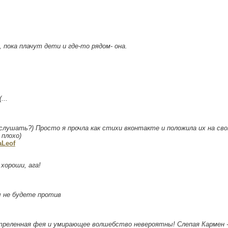
, пока плачут дети и где-то рядом- она.
...
слушать?) Просто я прочла как стихи вконтакте и положила их на св
 плохо)
aLeof
 хороши, ага!
 не будете против
треленная фея и умирающее волшебство невероятны! Слепая Кармен 