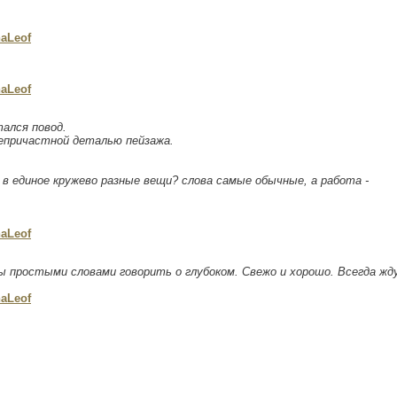
aLeof
aLeof
тался повод.
непричастной деталью пейзажа.
в единое кружево разные вещи? слова самые обычные, а работа -
aLeof
ы простыми словами говорить о глубоком. Свежо и хорошо. Всегда жд
aLeof