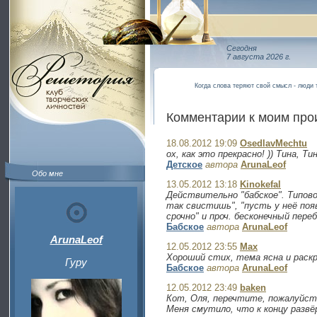
Сегодня
7 августа 2026 г.
Когда слова теряют свой смысл - люди
Комментарии к моим пр
18.08.2012 19:09
OsedlavMechtu
ох, как это прекрасно! )) Тина, Т
Детское
автора
ArunaLeof
Обо мне
13.05.2012 13:18
Kinokefal
Действительно "бабское". Типовой
так свистишь", "пусть у неё поя
срочно" и проч. бесконечный пер
Бабское
автора
ArunaLeof
ArunaLeof
12.05.2012 23:55
Max
Хороший стих, тема ясна и раск
Гуру
Бабское
автора
ArunaLeof
12.05.2012 23:49
baken
Кот, Оля, перечтите, пожалуйст
Меня смутило, что к концу разв