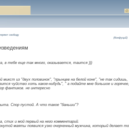
 теряют свободу
(Конфуций)
оизведениям
ина, в тебе еще так много, оказывается, таится )))
 микст из "двух половинок", "прынцев на белой коне", "не так сидишь,
вится чуйство хоть какое-нибудь", " а подайте мне большое и горячее
ебор фантиков. не интересно
рыта. Спор пустой. А что такое "баньши"?
а, стих и мой первый на него комментарий.
ёрнутой маяты появился узко очерченный мужчина, который делает то