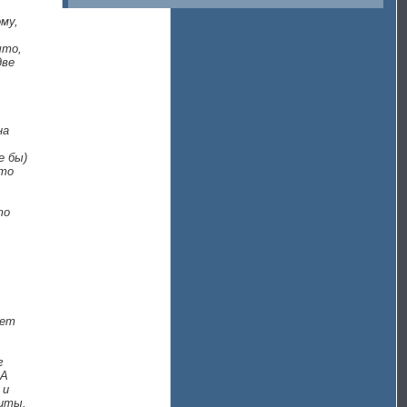
му,
что,
две
на
е бы)
сто
то
жет
г
 А
 и
биты,