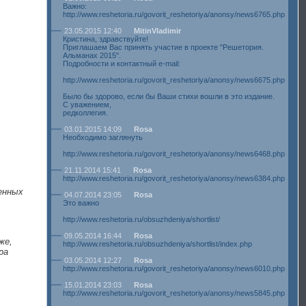
Важно:
http://www.reshetoria.ru/govorit_reshetoriya/anonsy/news6765.php
23.05.2015 12:40
MitinVladimir
Кристина, здравствуйте!
Приглашаем Вас принять участие в проекте "Решетория.
Альманах 2015".
Подробности и контактный e-mail:
http://www.reshetoria.ru/govorit_reshetoriya/anonsy/news6675.php
Было бы здорово, если бы Ваши стихи вошли в это издание.
С уважением,
редколлегия.
03.01.2015 14:09
Rosa
Необходимо заглянуть
http://www.reshetoria.ru/govorit_reshetoriya/anonsy/news6468.php
21.11.2014 15:41
Rosa
http://www.reshetoria.ru/govorit_reshetoriya/anonsy/news6384.php
енных
04.07.2014 23:05
Rosa
Это важно
http://www.reshetoria.ru/obsuzhdeniya/shortlist/
09.05.2014 16:44
Rosa
же,
http://www.reshetoria.ru/obsuzhdeniya/shortlist/index.php
ра
03.05.2014 12:27
Rosa
http://www.reshetoria.ru/govorit_reshetoriya/anonsy/news6010.php
15.01.2014 23:03
Rosa
http://www.reshetoria.ru/govorit_reshetoriya/anonsy/news5845.php