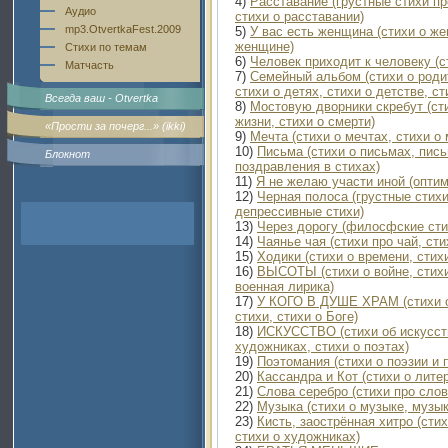
4)
Расставание (грустные стихи пр
Аудио
стихи о расставании)
mp3.OtvertkaFest.2009
5)
У вас есть женщина (стихи о же
женщине)
Стихи по темам
6)
Человек приходит к человеку (с
Матчасть
7)
Семейный альбом (стихи о родит
стихи о детях, стихи о детстве, ст
Всегда ваш - Otvertka
8)
Мостовую дворники скребут (сти
жизни, стихи о смерти)
«Прости за почерг...» (ikki)
9)
Мечта (стихи о мечтах, стихи о 
10)
Письма (стихи о письмах, пись
Блокнот
поздравления в стихах)
11)
Я не желаю участи иной (оптим
12)
Черная полоса (грустные стихи
депрессивные стихи)
13)
Через дорогу (филосфские сти
14)
Чаянье чая (стихи про чай, сти
15)
Ходики (стихи о времени, стихи
16)
ВЫСОТЫ (стихи о войне, стихи
военная лирика)
17)
У КОГО В ДУШЕ ХРАМ (стихи о 
стихи, стихи о Боге)
18)
ИСКУССТВО (стихи об искусств
художниках, стихи о поэтах)
19)
Поэтомания (стихи о поэзии и 
20)
Кассандра и Кот (стихи о лите
21)
Слова серебро (стихи про слов
22)
Музыка (стихи о музыке, музык
23)
Кисть, заострённая хитро (сти
стихи о художниках)