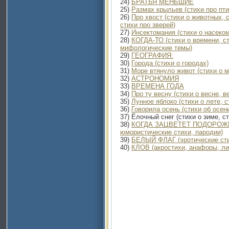
24)
БРАТЬЯ МЕНЬШИЕ
25)
Размах крыльев (стихи про птиц
26)
Про хвост (стихи о животных, 
стихи про зверей)
27)
Инсектомания (стихи о насеко
28)
КОГДА-ТО (стихи о времени, ст
мифологические темы)
29)
ГЕОГРАФИЯ:
30)
Города (стихи о городах)
31)
Море втянуло живот (стихи о м
32)
АСТРОНОМИЯ
33)
ВРЕМЕНА ГОДА
34)
Про ту весну (стихи о весне, в
35)
Лунное яблоко (стихи о лете, с
36)
Говорила осень (стихи об осен
37) Ёлочный снег (стихи о зиме, с
38)
КОГДА ЗАЦВЕТЕТ ПОДОРОЖНИК
юмористические стихи, пародии)
39)
БЕЛЫЙ ФЛАГ (эротические стих
40)
КЛОВ (акростихи, анафоры, ли