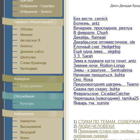
Критика
Джон Джордж Брау
Избранное - Серебро
Избранное - Золото
Без вести. cernick
Говорит «Решетория»!
Болезнь.
antz
Вечернее, прохладное. pesnya
Обзоры
В феврале.
ChurA
Мнения
Декабрь.
flameair
Авторское Я
Декабрьское оптимистичное. ole
Анонсы
Ёлочный снег.
HedgeHog
Ещё одна зима… wigdog
Дневник сайта
З.З. Sarah
Шкатулка
Зима в подвале когти точит.
antz
Слово Буквоеда
З
имние ночи
.
Rodion-Longa
Календари
Зимы - к разлуке...
Sentyabrina
Начинаю прощаться. buhta
Конкурсы
Оно.
Rosa
Предновогодняя шагрень...
Teamo
Блиц-хроники
Сказка про сказку. buhta
Февральское.
CicadasCatcher
Обсуждения
Черепашка (новогоднее). tamika25
Январь тчк.
sumire
Кулуары
Библиотека
Камертон
1)
СТИХИ ПО ТЕМАМ. СОДЕРЖА
2)
ЛЮДИ-ЧЕЛОВЕКИ:
Высказанное
3)
Признание (стихи про любовь, с
Визуарий
любовная лирика)
Книги