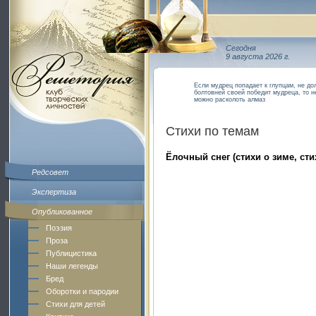
Сегодня
9 августа 2026 г.
Если мудрец попадает к глупцам, не дол
болтовней своей победит мудреца, то н
можно расколоть алмаз
Стихи по темам
Ёлочный снег (стихи о зиме, сти
Редсовет
Экспертиза
Опубликованное
Поэзия
Проза
Публицистика
Наши легенды
Бред
Оборотки и пародии
Стихи для детей