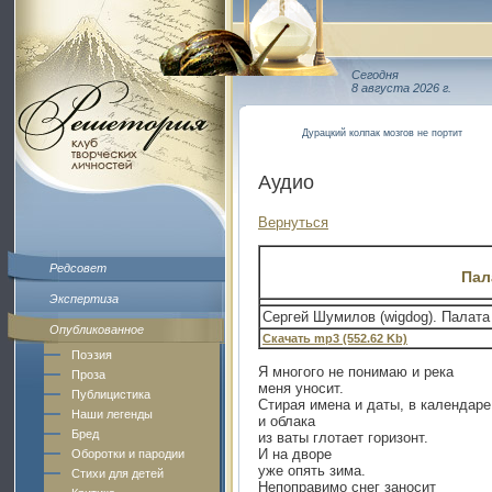
Сегодня
8 августа 2026 г.
Дурацкий колпак мозгов не портит
Аудио
Вернуться
Редсовет
Пал
Экспертиза
Сергей Шумилов (wigdog). Палата 
Опубликованное
Скачать mp3 (552.62 Kb)
Поэзия
Я многого не понимаю и река
Проза
меня уносит.
Публицистика
Стирая имена и даты, в календаре
Наши легенды
и облака
Бред
из ваты глотает горизонт.
И на дворе
Оборотки и пародии
уже опять зима.
Стихи для детей
Непоправимо снег заносит