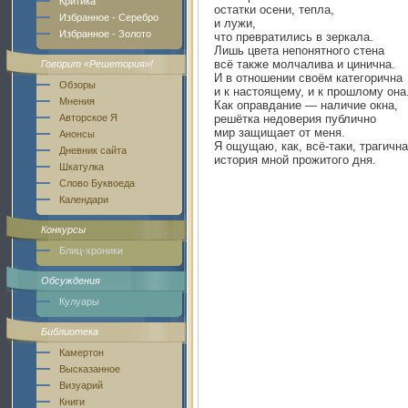
Критика
остатки осени, тепла,
Избранное - Серебро
и лужи,
Избранное - Золото
что превратились в зеркала.
Лишь цвета непонятного стена
всё также молчалива и цинична.
Говорит «Решетория»!
И в отношении своём категорична
Обзоры
и к настоящему, и к прошлому она
Мнения
Как оправдание — наличие окна,
Авторское Я
решётка недоверия публично
мир защищает от меня.
Анонсы
Я ощущаю, как, всё-таки, трагична
Дневник сайта
история мной прожитого дня.
Шкатулка
Слово Буквоеда
Календари
Конкурсы
Блиц-хроники
Обсуждения
Кулуары
Библиотека
Камертон
Высказанное
Визуарий
Книги