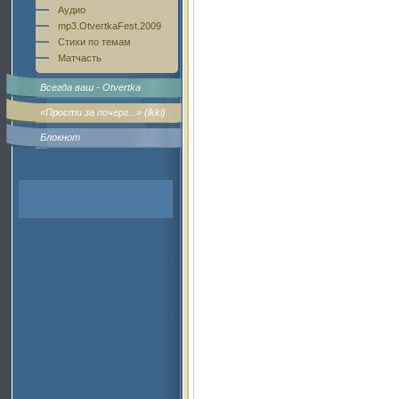
Аудио
mp3.OtvertkaFest.2009
Стихи по темам
Матчасть
Всегда ваш - Otvertka
«Прости за почерг...» (ikki)
Блокнот