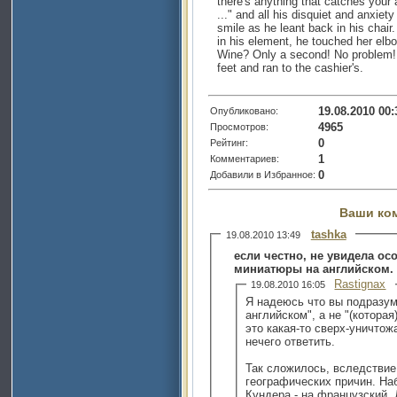
there's anything that catches your 
..." and all his disquiet and anxiet
smile as he leant back in his chair
in his element, he touched her elb
Wine? Only a second! No problem! 
feet and ran to the cashier's.
19.08.2010 00:
Опубликовано:
4965
Просмотров:
0
Рейтинг:
1
Комментариев:
0
Добавили в Избранное:
Ваши ко
tashka
19.08.2010 13:49
если честно, не увидела ос
миниатюры на английском. 
Rastignax
19.08.2010 16:05
Я надеюсь что вы подразум
английском", а не "(которая
это какая-то сверх-уничто
нечего ответить.
Так сложилось, вследствие
географических причин. На
Кундера - на французский.