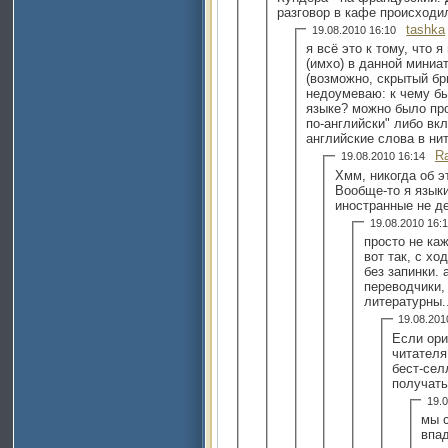
разговор в кафе происходи
tashka
19.08.2010 16:10
я всё это к тому, что 
(имхо) в данной миниа
(возможно, скрытый бр
недоумеваю: к чему б
языке? можно было про
по-английски" либо вк
английские слова в нит
Ra
19.08.2010 16:14
Хмм, никогда об э
Вообще-то я языки
иностранные не д
19.08.2010 16
просто не ка
вот так, с хо
без запинки. 
переводчики,
литературны..
19.08.20
Если ори
читателя
бест-сел
получать
19.
мы с
впад