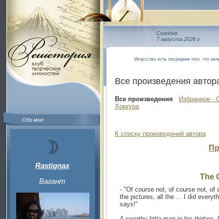
Сегодня
7 августа 2026 г.
Искусство есть посредник того, что нел
Все произведения автор
Все произведения
Избранное - 
Хоккура
Обо мне
К списку произведений автора
Пр
Rastignax
The 
Вагант
- "Of course not, of course not, of co
the pictures, all the ... I did every
says!"
A swarthy little man in his thirties