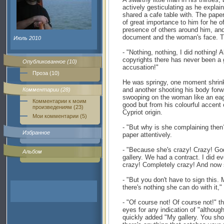
actively gesticulating as he explai
shared a cafe table with. The pap
of great importance to him for he of
presence of others around him, an
document and the woman's face. T
Июль 2010
- "Nothing, nothing, I did nothing! A
copyrights there has never been a 
Опубликованное (10)
accusation!"
Проза (10)
He was springy, one moment shrinki
and another shooting his body forwa
Комментарии (28)
swooping on the woman like an ea
Комментарии к моим
good but from his colourful accent
произведениям (23)
Cypriot origin.
Мои комментарии (5)
- "But why is she complaining then
Избранное
paper attentively.
- "Because she's crazy! Crazy! God
Альбом
gallery. We had a contract. I did e
crazy! Completely crazy! And now
- "But you don't have to sign this.
there's nothing she can do with it,
- "Of course not! Of course not!" 
eyes for any indication of "althoug
quickly added "My gallery. You shoul